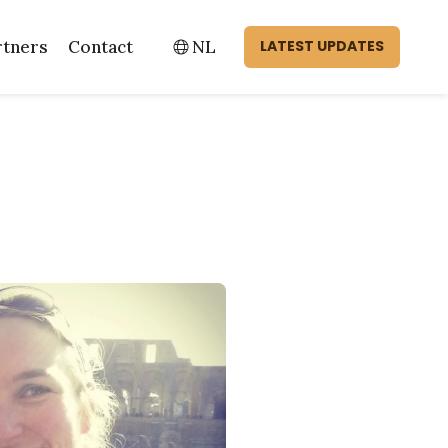
rtners
Contact
NL
LATEST UPDATES
et project
Switch language