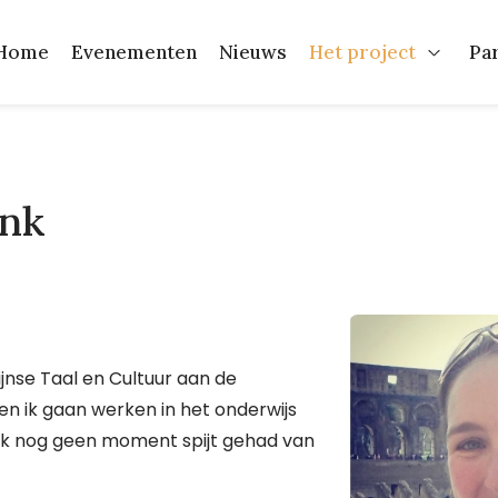
Home
Evenementen
Nieuws
Het project
Pa
Open H
ink
ijnse Taal en Cultuur aan de
ben ik gaan werken in het onderwijs
eb ik nog geen moment spijt gehad van