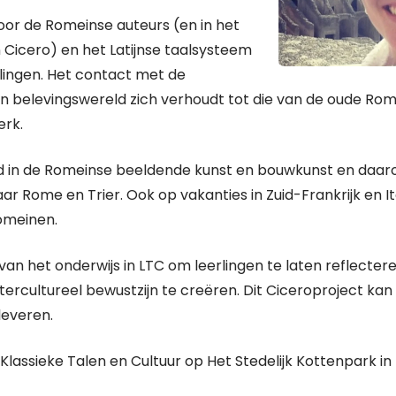
oor de Romeinse auteurs (en in het
en Cicero) en het Latijnse taalsysteem
rlingen. Het contact met de
n belevingswereld zich verhoudt tot die van de oude Rom
erk.
d in de Romeinse beeldende kunst en bouwkunst en daaro
ar Rome en Trier. Ook op vakanties in Zuid-Frankrijk en It
Romeinen.
van het onderwijs in LTC om leerlingen te laten reflectere
tercultureel bewustzijn te creëren. Dit Ciceroproject ka
leveren.
lassieke Talen en Cultuur op Het Stedelijk Kottenpark in